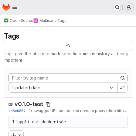
Homepage
Skip to main content
M
Open Source
Multicanal
Tags
Tags
Tags give the ability to mark specific points in history as being
important
Sort by:
Updated date
v0.1.0-test
4d8e0859
·
fix swagger URL port behind reverse proxy (drop https:80)
·
l'appli est dockerisée
Download