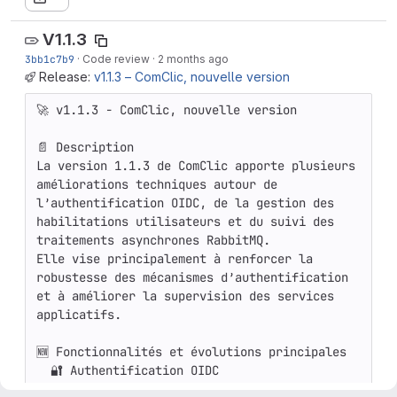
V1.1.3
3bb1c7b9
·
Code review
·
2 months ago
Release:
v1.1.3 – ComClic, nouvelle version
🚀 v1.1.3 - ComClic, nouvelle version

📄 Description

La version 1.1.3 de ComClic apporte plusieurs 
améliorations techniques autour de 
l’authentification OIDC, de la gestion des 
habilitations utilisateurs et du suivi des 
traitements asynchrones RabbitMQ.

Elle vise principalement à renforcer la 
robustesse des mécanismes d’authentification 
et à améliorer la supervision des services 
applicatifs.

🆕 Fonctionnalités et évolutions principales

  🔐 Authentification OIDC

- La propriété `access` devient désormais 