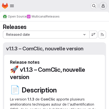
Homepage
Skip to main content
M
Open Source
Multicanal
Releases
Releases
Sort by:
Released date
v1.1.3 – ComClic, nouvelle version
Release notes
🚀
v1.1.3 – ComClic, nouvelle
version
📄
Description
La version
1.1.3
de
ComClic
apporte plusieurs
améliorations techniques autour de l'authentification